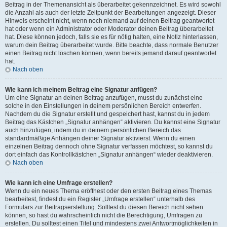
Beitrag in der Themenansicht als überarbeitet gekennzeichnet. Es wird sowohl
die Anzahl als auch der letzte Zeitpunkt der Bearbeitungen angezeigt. Dieser
Hinweis erscheint nicht, wenn noch niemand auf deinen Beitrag geantwortet
hat oder wenn ein Administrator oder Moderator deinen Beitrag überarbeitet
hat. Diese können jedoch, falls sie es für nötig halten, eine Notiz hinterlassen,
warum dein Beitrag überarbeitet wurde. Bitte beachte, dass normale Benutzer
einen Beitrag nicht löschen können, wenn bereits jemand darauf geantwortet
hat.
Nach oben
Wie kann ich meinem Beitrag eine Signatur anfügen?
Um eine Signatur an deinen Beitrag anzufügen, musst du zunächst eine
solche in den Einstellungen in deinem persönlichen Bereich entwerfen.
Nachdem du die Signatur erstellt und gespeichert hast, kannst du in jedem
Beitrag das Kästchen „Signatur anhängen“ aktivieren. Du kannst eine Signatur
auch hinzufügen, indem du in deinem persönlichen Bereich das
standardmäßige Anhängen deiner Signatur aktivierst. Wenn du einen
einzelnen Beitrag dennoch ohne Signatur verfassen möchtest, so kannst du
dort einfach das Kontrollkästchen „Signatur anhängen“ wieder deaktivieren.
Nach oben
Wie kann ich eine Umfrage erstellen?
Wenn du ein neues Thema eröffnest oder den ersten Beitrag eines Themas
bearbeitest, findest du ein Register „Umfrage erstellen“ unterhalb des
Formulars zur Beitragserstellung. Solltest du diesen Bereich nicht sehen
können, so hast du wahrscheinlich nicht die Berechtigung, Umfragen zu
erstellen. Du solltest einen Titel und mindestens zwei Antwortmöglichkeiten in