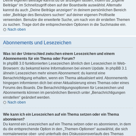
Deine eigenen Beiträge kannst du dir anzeigen lassen, indem du „Eigene
Beiträge“ im Schnellzugriff oben auf der Boardseite auswählst. Alternativ
kannst du auch „Deine Beiträge anzeigen“ in deinem persönlichen Bereich
oder „Beiträge des Benutzers suchen“ auf deiner eigenen Profilseite
verwenden. Benutze die erweiterte Suche, um nach von dir erstellen Themen
zu suchen. Trage dort die entsprechenden Optionen in die Suchmaske ein.
Nach oben
Abonnements und Lesezeichen
Was ist der Unterschied zwischen einem Lesezeichen und einem
Abonnements für ein Thema oder Forum?
In phpBB 3.0 funktionierten Lesezeichen ähnlich den Lesezeichen in Web-
Browsern: du bekamst keine Informationen bei einem Update. In phpBB 3.1
ähneln Lesezeichen mehr einem Abonnement: du kannst eine
Benachrichtigung erhalten, wenn ein Thema aktualisiert wird. Abonnements
hingegen informieren dich bei einer Aktualisierung eines Themas oder eines
Forums des Boards. Die Benachrichtigungsoptionen für Lesezeichen und
Abonnements können im persönlichen Bereich unter „Benachrichtigungen
einstellen“ geändert werden.
Nach oben
Wie kann ich ein Lesezeichen auf ein Thema setzen oder ein Thema
abonnieren?
Du kannst ein Lesezeichen auf ein Thema setzen oder es abonnieren, in dem
du die entsprechende Option in den „Themen-Optionen“ auswählst, die sich
normalerweise ober- und unterhalb des Diskussionsverlaufs des Themas