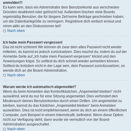
anmelden?!
Es kann sein, dass ein Administrator dein Benutzerkonto aus verschieden
Gründen deaktiviert oder gelöscht hat. Außerdem löschen viele Boards
regelmäßig Benutzer, die für längere Zeit keine Beiträge geschrieben haben,
um die Datenbankgröße zu verringern. Registriere dich einfach erneut und
nimm aktiv an den Diskussionen teil!
Nach oben
Ich habe mein Passwort vergessen!
Das ist nicht schlimm! Wir können dir zwar dein altes Passwort nicht wieder
mitteilen, du kannst es jedoch zurücksetzen. Dies machst du, indem du auf der
Anmelde-Seite auf „Ich habe mein Passwort vergessen“ klickst und den
Anweisungen folgst. So solltest du dich schnell wieder anmelden können.
Solltest du trotzdem nicht in der Lage sein, dein Passwort zurückzusetzen, so
wende dich an die Board-Administration.
Nach oben
Warum werde ich automatisch abgemeldet?
Wenn du beim Anmelden das Kontrollkästchen „Angemeldet bleiben“ nicht
auswählst, wirst du nur für eine Sitzung angemeldet. Dies verhindert den
Missbrauch deines Benutzerkontos durch einen Dritten. Um angemeldet zu
bleiben, kannst du das Kästchen „Angemeldet bleiben“ beim Anmelden
auswählen. Dies ist nicht empfehlenswert, wenn du dich an einem öffentlichen
Computer, zum Beispiel in einem Internetcafé, befindest. Wenn diese Option
nicht zur Verfügung steht, dann wurde sie vermutlich von der Board-
Administration ausgeschaltet.
Nach oben