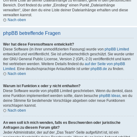
Um eine Liste all deiner Dateianhänge zu erhalten, gehe in den persönlichen
Bereich. Dort findest du unter „Einstieg“ einen Punkt „Dateianhänge
verwalten“, über den du eine Liste deiner Dateianhänge erhalten und diese
verwalten kannst.
Nach oben
phpBB betreffende Fragen
Wer hat diese Forensoftware entwickelt?
Diese Software (in ihrer unmodifizierten Fassung) wurde von
phpBB Limited
entwickelt und veröffentlicht. Sie ist urheberrechtlich geschützt. Sie wurde unter
der GNU General Public License, Version 2 (GPL-2.0) veröffentlicht und kann
frei vertrieben werden. Weitere Details findest du
auf der Seite von phpBB
Limited
. Eine deutschsprachige Anlaufstelle ist unter
phpBB.de
zu finden.
Nach oben
Warum ist Funktion x oder y nicht enthalten?
Diese Software wurde von phpBB Limited geschrieben. Wenn du denkst, dass
eine Funktion implementiert werden sollte, dann besuche
phpBB Ideas
, wo du
deine Stimme für bestehende Vorschläge abgeben oder neue Funktionen
vorschlagen kannst.
Nach oben
An wen soll ich mich wenden, falls es Beschwerden oder juristische
Anfragen zu diesem Forum gibt?
Jeder Administrator, der auf der „Das Team“-Seite aufgeführt ist, ist ein