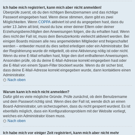
Ich habe mich registriert, kann mich aber nicht anmelden!
Überprüfe zuerst, ob du den richtigen Benutzernamen und das richtige
Passwort eingegeben hast. Wenn diese stimmen, dann gibt es zwei
Möglichkeiten. Wenn
COPPA
aktiviert ist und du angegeben hast, dass du
unter 13 Jahre alt bist, musst du bzw. einer deiner Eltern oder deiner
Erziehungsberechtigten den Anweisungen folgen, die du erhalten hast. Wenn
dies nicht der Fall ist, muss dein Benutzerkonto vielleicht aktiviert werden. Bei
einigen Boards müssen alle neu angemeldeten Mitglieder erst freigeschaltet
werden – entweder musst du dies selbst erledigen oder ein Administrator. Bei
der Registrierung wurde dir mitgeteilt, ob eine Aktivierung nötig ist oder nicht.
Wenn du eine E-Mail erhalten hast, folge den dort enthaltenen Anweisungen.
Ansonsten prüfe, ob du deine E-Mail-Adresse korrekt eingegeben hast oder
die E-Mail von einem Spam-Filter blockiert wurde. Wenn du dir sicher bist,
dass deine E-Mail-Adresse korrekt eingegeben wurde, dann kontaktiere einen
Administrator.
Nach oben
Warum kann ich mich nicht anmelden?
Dafür gibt es viele mögliche Gründe. Prüfe zunächst, ob dein Benutzername
und dein Passwort richtig sind. Wenn dies der Fall ist, wende dich an einen
Board-Administrator, um sicherzugehen, dass du nicht gesperrt wurdest. Es ist
ebenfalls möglich, dass ein Konfigurationsproblem mit der Website vorliegt,
welches ein Administrator lösen muss.
Nach oben
Ich habe mich vor einiger Zeit registriert, kann mich aber nicht mehr