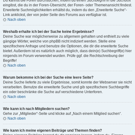
Du kannst die Foren durchsuchen, indem du einen Suchbegriff in die Suchbox
eingibst, die du in der Foren-Übersicht, der Foren- oder Themenansicht findest.
Erweiterte Suchmöglichkeiten erhältst du, indem du den „Erweiterte Suche“-
Link anklickst, der von jeder Seite des Forums aus verfügbar ist.
Nach oben
Weshalb erhalte ich bei der Suche keine Ergebnisse?
Deine Suche war möglicherweise zu allgemein gehalten und enthielt zu viele
gängige Wörter, welche von phpBB nicht indiziert werden. Stelle eine
spezifischere Anfrage und benutze die Optionen, die dir die erweiterte Suche
bietet. Außerdem ist es natürlich auch möglich, dass dein(e) Suchbegriff(e) hier
nirgends im Forum verwendet wurden. Prüfe ggf. die Rechtschreibung der
Begriffe!
Nach oben
Warum bekomme ich bei der Suche eine leere Seite?
Deine Suche lieferte zu viele Ergebnisse, somit konnte der Webserver sie nicht
verarbeiten. Benutze die erweiterte Suche und gib spezifischere Suchbegriffe
ein oder beschränke die Suche auf verschiedene Unterforen.
Nach oben
Wie kann ich nach Mitgliedern suchen?
Gehe zur „Mitglieder“-Seite und klicke auf „Nach einem Mitglied suchen“.
Nach oben
Wie kann ich meine eigenen Beiträge und Themen finden?