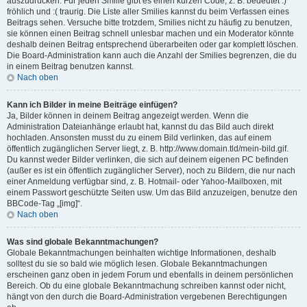
auszudrücken. Für jeden Smilie gibt es einen kurzen Code, z. B. bedeutet :)
fröhlich und :( traurig. Die Liste aller Smilies kannst du beim Verfassen eines
Beitrags sehen. Versuche bitte trotzdem, Smilies nicht zu häufig zu benutzen,
sie können einen Beitrag schnell unlesbar machen und ein Moderator könnte
deshalb deinen Beitrag entsprechend überarbeiten oder gar komplett löschen.
Die Board-Administration kann auch die Anzahl der Smilies begrenzen, die du
in einem Beitrag benutzen kannst.
Nach oben
Kann ich Bilder in meine Beiträge einfügen?
Ja, Bilder können in deinem Beitrag angezeigt werden. Wenn die
Administration Dateianhänge erlaubt hat, kannst du das Bild auch direkt
hochladen. Ansonsten musst du zu einem Bild verlinken, das auf einem
öffentlich zugänglichen Server liegt, z. B. http://www.domain.tld/mein-bild.gif.
Du kannst weder Bilder verlinken, die sich auf deinem eigenen PC befinden
(außer es ist ein öffentlich zugänglicher Server), noch zu Bildern, die nur nach
einer Anmeldung verfügbar sind, z. B. Hotmail- oder Yahoo-Mailboxen, mit
einem Passwort geschützte Seiten usw. Um das Bild anzuzeigen, benutze den
BBCode-Tag „[img]“.
Nach oben
Was sind globale Bekanntmachungen?
Globale Bekanntmachungen beinhalten wichtige Informationen, deshalb
solltest du sie so bald wie möglich lesen. Globale Bekanntmachungen
erscheinen ganz oben in jedem Forum und ebenfalls in deinem persönlichen
Bereich. Ob du eine globale Bekanntmachung schreiben kannst oder nicht,
hängt von den durch die Board-Administration vergebenen Berechtigungen