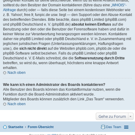
geeigneter Kontakt für deine Beschwerde. Wenn du so keine Antwort erhältst,
solltest du den Besitzer der Domain kontaktieren (führe dazu eine
„WHOIS“-
Abfrage
durch) oder — falls diese Seite bei einem kostenlosen Webhoster wie
z. B. Yahoo!, free.fr, funpic.de usw. liegt — den Support oder den Abuse-Kontakt
des betreffenden Dienstes. Bitte beachte, dass phpBB Limited (phpBB.com)
und phpBB Deutschland e. V. (phpBB.de)
absolut keinen Einfluss
auf die
Benutzung oder den oder die Benutzer der Forensoftware haben und dafür in
keiner Weise zur Verantwortung herangezogen werden können. Kontaktiere
daher nie phpBB Limited oder phpBB Deutschland e. V. in Zusammenhang mit
jeglichen juristischen Fragen (Unterlassungserklärungen, Haftungsfragen
usw.), die
sich nicht direkt
auf die Websiten phpbb.com, phpbb.de oder die
phpBB-Software selbst beziehen. Falls du phpBB Limited oder phpBB
Deutschland e. V. E-Mails schreibst, die die
Softwarenutzung durch Dritte
betreffen, so wirst du, wenn überhaupt, höchstens eine knappe Antwort
erhalten.
Nach oben
Wie kann ich einen Administrator des Boards kontaktieren?
Alle Benutzer des Boards können das Kontaktformular nutzen, wenn die
Funktion durch die Board-Administration aktiviert wurde.
Mitglieder des Boards können zusätzlich den Link „Das Team“ verwenden.
Nach oben
Gehe zu Forum
Startseite
Foren-Übersicht
Das Team