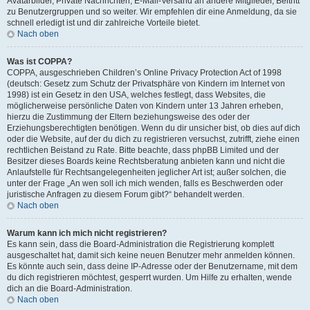
Avatarbilder, Private Nachrichten, E-Mail-Versand an andere Mitglieder, Beitritt
zu Benutzergruppen und so weiter. Wir empfehlen dir eine Anmeldung, da sie
schnell erledigt ist und dir zahlreiche Vorteile bietet.
Nach oben
Was ist COPPA?
COPPA, ausgeschrieben Children’s Online Privacy Protection Act of 1998
(deutsch: Gesetz zum Schutz der Privatsphäre von Kindern im Internet von
1998) ist ein Gesetz in den USA, welches festlegt, dass Websites, die
möglicherweise persönliche Daten von Kindern unter 13 Jahren erheben,
hierzu die Zustimmung der Eltern beziehungsweise des oder der
Erziehungsberechtigten benötigen. Wenn du dir unsicher bist, ob dies auf dich
oder die Website, auf der du dich zu registrieren versuchst, zutrifft, ziehe einen
rechtlichen Beistand zu Rate. Bitte beachte, dass phpBB Limited und der
Besitzer dieses Boards keine Rechtsberatung anbieten kann und nicht die
Anlaufstelle für Rechtsangelegenheiten jeglicher Art ist; außer solchen, die
unter der Frage „An wen soll ich mich wenden, falls es Beschwerden oder
juristische Anfragen zu diesem Forum gibt?“ behandelt werden.
Nach oben
Warum kann ich mich nicht registrieren?
Es kann sein, dass die Board-Administration die Registrierung komplett
ausgeschaltet hat, damit sich keine neuen Benutzer mehr anmelden können.
Es könnte auch sein, dass deine IP-Adresse oder der Benutzername, mit dem
du dich registrieren möchtest, gesperrt wurden. Um Hilfe zu erhalten, wende
dich an die Board-Administration.
Nach oben