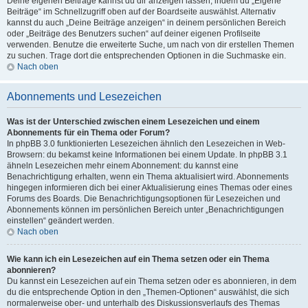
Deine eigenen Beiträge kannst du dir anzeigen lassen, indem du „Eigene
Beiträge“ im Schnellzugriff oben auf der Boardseite auswählst. Alternativ
kannst du auch „Deine Beiträge anzeigen“ in deinem persönlichen Bereich
oder „Beiträge des Benutzers suchen“ auf deiner eigenen Profilseite
verwenden. Benutze die erweiterte Suche, um nach von dir erstellen Themen
zu suchen. Trage dort die entsprechenden Optionen in die Suchmaske ein.
Nach oben
Abonnements und Lesezeichen
Was ist der Unterschied zwischen einem Lesezeichen und einem
Abonnements für ein Thema oder Forum?
In phpBB 3.0 funktionierten Lesezeichen ähnlich den Lesezeichen in Web-
Browsern: du bekamst keine Informationen bei einem Update. In phpBB 3.1
ähneln Lesezeichen mehr einem Abonnement: du kannst eine
Benachrichtigung erhalten, wenn ein Thema aktualisiert wird. Abonnements
hingegen informieren dich bei einer Aktualisierung eines Themas oder eines
Forums des Boards. Die Benachrichtigungsoptionen für Lesezeichen und
Abonnements können im persönlichen Bereich unter „Benachrichtigungen
einstellen“ geändert werden.
Nach oben
Wie kann ich ein Lesezeichen auf ein Thema setzen oder ein Thema
abonnieren?
Du kannst ein Lesezeichen auf ein Thema setzen oder es abonnieren, in dem
du die entsprechende Option in den „Themen-Optionen“ auswählst, die sich
normalerweise ober- und unterhalb des Diskussionsverlaufs des Themas