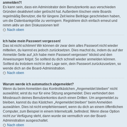
anmelden?!
Es kann sein, dass ein Administrator dein Benutzerkonto aus verschieden
Gründen deaktiviert oder gelöscht hat. Außerdem löschen viele Boards
regelmäßig Benutzer, die für längere Zeit keine Beiträge geschrieben haben,
um die Datenbankgröße zu verringern. Registriere dich einfach erneut und
nimm aktiv an den Diskussionen teil!
Nach oben
Ich habe mein Passwort vergessen!
Das ist nicht schlimm! Wir können dir zwar dein altes Passwort nicht wieder
mitteilen, du kannst es jedoch zurücksetzen. Dies machst du, indem du auf der
Anmelde-Seite auf „Ich habe mein Passwort vergessen“ klickst und den
Anweisungen folgst. So solltest du dich schnell wieder anmelden können.
Solltest du trotzdem nicht in der Lage sein, dein Passwort zurückzusetzen, so
wende dich an die Board-Administration.
Nach oben
Warum werde ich automatisch abgemeldet?
Wenn du beim Anmelden das Kontrollkästchen „Angemeldet bleiben“ nicht
auswählst, wirst du nur für eine Sitzung angemeldet. Dies verhindert den
Missbrauch deines Benutzerkontos durch einen Dritten. Um angemeldet zu
bleiben, kannst du das Kästchen „Angemeldet bleiben“ beim Anmelden
auswählen. Dies ist nicht empfehlenswert, wenn du dich an einem öffentlichen
Computer, zum Beispiel in einem Internetcafé, befindest. Wenn diese Option
nicht zur Verfügung steht, dann wurde sie vermutlich von der Board-
Administration ausgeschaltet.
Nach oben