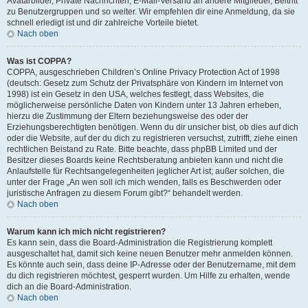
Avatarbilder, Private Nachrichten, E-Mail-Versand an andere Mitglieder, Beitritt
zu Benutzergruppen und so weiter. Wir empfehlen dir eine Anmeldung, da sie
schnell erledigt ist und dir zahlreiche Vorteile bietet.
Nach oben
Was ist COPPA?
COPPA, ausgeschrieben Children’s Online Privacy Protection Act of 1998
(deutsch: Gesetz zum Schutz der Privatsphäre von Kindern im Internet von
1998) ist ein Gesetz in den USA, welches festlegt, dass Websites, die
möglicherweise persönliche Daten von Kindern unter 13 Jahren erheben,
hierzu die Zustimmung der Eltern beziehungsweise des oder der
Erziehungsberechtigten benötigen. Wenn du dir unsicher bist, ob dies auf dich
oder die Website, auf der du dich zu registrieren versuchst, zutrifft, ziehe einen
rechtlichen Beistand zu Rate. Bitte beachte, dass phpBB Limited und der
Besitzer dieses Boards keine Rechtsberatung anbieten kann und nicht die
Anlaufstelle für Rechtsangelegenheiten jeglicher Art ist; außer solchen, die
unter der Frage „An wen soll ich mich wenden, falls es Beschwerden oder
juristische Anfragen zu diesem Forum gibt?“ behandelt werden.
Nach oben
Warum kann ich mich nicht registrieren?
Es kann sein, dass die Board-Administration die Registrierung komplett
ausgeschaltet hat, damit sich keine neuen Benutzer mehr anmelden können.
Es könnte auch sein, dass deine IP-Adresse oder der Benutzername, mit dem
du dich registrieren möchtest, gesperrt wurden. Um Hilfe zu erhalten, wende
dich an die Board-Administration.
Nach oben