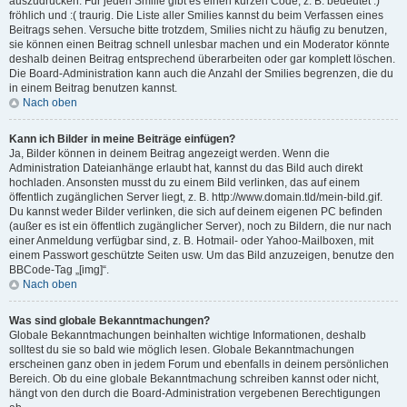
auszudrücken. Für jeden Smilie gibt es einen kurzen Code, z. B. bedeutet :)
fröhlich und :( traurig. Die Liste aller Smilies kannst du beim Verfassen eines
Beitrags sehen. Versuche bitte trotzdem, Smilies nicht zu häufig zu benutzen,
sie können einen Beitrag schnell unlesbar machen und ein Moderator könnte
deshalb deinen Beitrag entsprechend überarbeiten oder gar komplett löschen.
Die Board-Administration kann auch die Anzahl der Smilies begrenzen, die du
in einem Beitrag benutzen kannst.
Nach oben
Kann ich Bilder in meine Beiträge einfügen?
Ja, Bilder können in deinem Beitrag angezeigt werden. Wenn die
Administration Dateianhänge erlaubt hat, kannst du das Bild auch direkt
hochladen. Ansonsten musst du zu einem Bild verlinken, das auf einem
öffentlich zugänglichen Server liegt, z. B. http://www.domain.tld/mein-bild.gif.
Du kannst weder Bilder verlinken, die sich auf deinem eigenen PC befinden
(außer es ist ein öffentlich zugänglicher Server), noch zu Bildern, die nur nach
einer Anmeldung verfügbar sind, z. B. Hotmail- oder Yahoo-Mailboxen, mit
einem Passwort geschützte Seiten usw. Um das Bild anzuzeigen, benutze den
BBCode-Tag „[img]“.
Nach oben
Was sind globale Bekanntmachungen?
Globale Bekanntmachungen beinhalten wichtige Informationen, deshalb
solltest du sie so bald wie möglich lesen. Globale Bekanntmachungen
erscheinen ganz oben in jedem Forum und ebenfalls in deinem persönlichen
Bereich. Ob du eine globale Bekanntmachung schreiben kannst oder nicht,
hängt von den durch die Board-Administration vergebenen Berechtigungen