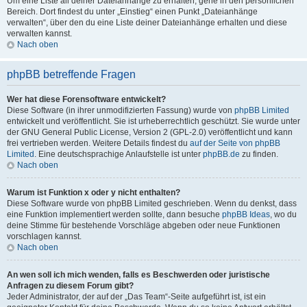
Um eine Liste all deiner Dateianhänge zu erhalten, gehe in den persönlichen
Bereich. Dort findest du unter „Einstieg“ einen Punkt „Dateianhänge
verwalten“, über den du eine Liste deiner Dateianhänge erhalten und diese
verwalten kannst.
Nach oben
phpBB betreffende Fragen
Wer hat diese Forensoftware entwickelt?
Diese Software (in ihrer unmodifizierten Fassung) wurde von
phpBB Limited
entwickelt und veröffentlicht. Sie ist urheberrechtlich geschützt. Sie wurde unter
der GNU General Public License, Version 2 (GPL-2.0) veröffentlicht und kann
frei vertrieben werden. Weitere Details findest du
auf der Seite von phpBB
Limited
. Eine deutschsprachige Anlaufstelle ist unter
phpBB.de
zu finden.
Nach oben
Warum ist Funktion x oder y nicht enthalten?
Diese Software wurde von phpBB Limited geschrieben. Wenn du denkst, dass
eine Funktion implementiert werden sollte, dann besuche
phpBB Ideas
, wo du
deine Stimme für bestehende Vorschläge abgeben oder neue Funktionen
vorschlagen kannst.
Nach oben
An wen soll ich mich wenden, falls es Beschwerden oder juristische
Anfragen zu diesem Forum gibt?
Jeder Administrator, der auf der „Das Team“-Seite aufgeführt ist, ist ein