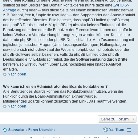
geeigneter Kontakt für deine Beschwerde. Wenn du so keine Antwort erhältst,
solltest du den Besitzer der Domain kontaktieren (führe dazu eine
„WHOIS“-
Abfrage
durch) oder — falls diese Seite bei einem kostenlosen Webhoster wie
z. B. Yahoo!, free.fr, funpic.de usw. liegt — den Support oder den Abuse-Kontakt
des betreffenden Dienstes. Bitte beachte, dass phpBB Limited (phpBB.com)
und phpBB Deutschland e. V. (phpBB.de)
absolut keinen Einfluss
auf die
Benutzung oder den oder die Benutzer der Forensoftware haben und dafür in
keiner Weise zur Verantwortung herangezogen werden können. Kontaktiere
daher nie phpBB Limited oder phpBB Deutschland e. V. in Zusammenhang mit
jeglichen juristischen Fragen (Unterlassungserklärungen, Haftungsfragen
usw.), die
sich nicht direkt
auf die Websiten phpbb.com, phpbb.de oder die
phpBB-Software selbst beziehen. Falls du phpBB Limited oder phpBB
Deutschland e. V. E-Mails schreibst, die die
Softwarenutzung durch Dritte
betreffen, so wirst du, wenn überhaupt, höchstens eine knappe Antwort
erhalten.
Nach oben
Wie kann ich einen Administrator des Boards kontaktieren?
Alle Benutzer des Boards können das Kontaktformular nutzen, wenn die
Funktion durch die Board-Administration aktiviert wurde.
Mitglieder des Boards können zusätzlich den Link „Das Team“ verwenden.
Nach oben
Gehe zu Forum
Startseite
Foren-Übersicht
Das Team