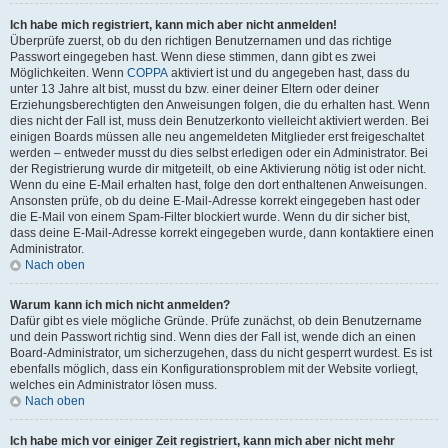
Ich habe mich registriert, kann mich aber nicht anmelden!
Überprüfe zuerst, ob du den richtigen Benutzernamen und das richtige
Passwort eingegeben hast. Wenn diese stimmen, dann gibt es zwei
Möglichkeiten. Wenn
COPPA
aktiviert ist und du angegeben hast, dass du
unter 13 Jahre alt bist, musst du bzw. einer deiner Eltern oder deiner
Erziehungsberechtigten den Anweisungen folgen, die du erhalten hast. Wenn
dies nicht der Fall ist, muss dein Benutzerkonto vielleicht aktiviert werden. Bei
einigen Boards müssen alle neu angemeldeten Mitglieder erst freigeschaltet
werden – entweder musst du dies selbst erledigen oder ein Administrator. Bei
der Registrierung wurde dir mitgeteilt, ob eine Aktivierung nötig ist oder nicht.
Wenn du eine E-Mail erhalten hast, folge den dort enthaltenen Anweisungen.
Ansonsten prüfe, ob du deine E-Mail-Adresse korrekt eingegeben hast oder
die E-Mail von einem Spam-Filter blockiert wurde. Wenn du dir sicher bist,
dass deine E-Mail-Adresse korrekt eingegeben wurde, dann kontaktiere einen
Administrator.
Nach oben
Warum kann ich mich nicht anmelden?
Dafür gibt es viele mögliche Gründe. Prüfe zunächst, ob dein Benutzername
und dein Passwort richtig sind. Wenn dies der Fall ist, wende dich an einen
Board-Administrator, um sicherzugehen, dass du nicht gesperrt wurdest. Es ist
ebenfalls möglich, dass ein Konfigurationsproblem mit der Website vorliegt,
welches ein Administrator lösen muss.
Nach oben
Ich habe mich vor einiger Zeit registriert, kann mich aber nicht mehr