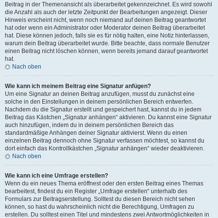
Beitrag in der Themenansicht als überarbeitet gekennzeichnet. Es wird sowohl
die Anzahl als auch der letzte Zeitpunkt der Bearbeitungen angezeigt. Dieser
Hinweis erscheint nicht, wenn noch niemand auf deinen Beitrag geantwortet
hat oder wenn ein Administrator oder Moderator deinen Beitrag überarbeitet
hat. Diese können jedoch, falls sie es für nötig halten, eine Notiz hinterlassen,
warum dein Beitrag überarbeitet wurde. Bitte beachte, dass normale Benutzer
einen Beitrag nicht löschen können, wenn bereits jemand darauf geantwortet
hat.
Nach oben
Wie kann ich meinem Beitrag eine Signatur anfügen?
Um eine Signatur an deinen Beitrag anzufügen, musst du zunächst eine
solche in den Einstellungen in deinem persönlichen Bereich entwerfen.
Nachdem du die Signatur erstellt und gespeichert hast, kannst du in jedem
Beitrag das Kästchen „Signatur anhängen“ aktivieren. Du kannst eine Signatur
auch hinzufügen, indem du in deinem persönlichen Bereich das
standardmäßige Anhängen deiner Signatur aktivierst. Wenn du einen
einzelnen Beitrag dennoch ohne Signatur verfassen möchtest, so kannst du
dort einfach das Kontrollkästchen „Signatur anhängen“ wieder deaktivieren.
Nach oben
Wie kann ich eine Umfrage erstellen?
Wenn du ein neues Thema eröffnest oder den ersten Beitrag eines Themas
bearbeitest, findest du ein Register „Umfrage erstellen“ unterhalb des
Formulars zur Beitragserstellung. Solltest du diesen Bereich nicht sehen
können, so hast du wahrscheinlich nicht die Berechtigung, Umfragen zu
erstellen. Du solltest einen Titel und mindestens zwei Antwortmöglichkeiten in