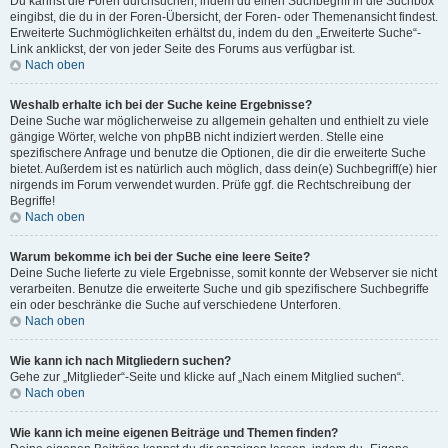
Du kannst die Foren durchsuchen, indem du einen Suchbegriff in die Suchbox
eingibst, die du in der Foren-Übersicht, der Foren- oder Themenansicht findest.
Erweiterte Suchmöglichkeiten erhältst du, indem du den „Erweiterte Suche“-
Link anklickst, der von jeder Seite des Forums aus verfügbar ist.
Nach oben
Weshalb erhalte ich bei der Suche keine Ergebnisse?
Deine Suche war möglicherweise zu allgemein gehalten und enthielt zu viele
gängige Wörter, welche von phpBB nicht indiziert werden. Stelle eine
spezifischere Anfrage und benutze die Optionen, die dir die erweiterte Suche
bietet. Außerdem ist es natürlich auch möglich, dass dein(e) Suchbegriff(e) hier
nirgends im Forum verwendet wurden. Prüfe ggf. die Rechtschreibung der
Begriffe!
Nach oben
Warum bekomme ich bei der Suche eine leere Seite?
Deine Suche lieferte zu viele Ergebnisse, somit konnte der Webserver sie nicht
verarbeiten. Benutze die erweiterte Suche und gib spezifischere Suchbegriffe
ein oder beschränke die Suche auf verschiedene Unterforen.
Nach oben
Wie kann ich nach Mitgliedern suchen?
Gehe zur „Mitglieder“-Seite und klicke auf „Nach einem Mitglied suchen“.
Nach oben
Wie kann ich meine eigenen Beiträge und Themen finden?