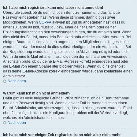
Ich habe mich registriert, kann mich aber nicht anmelden!
Überprüfe zuerst, ob du den richtigen Benutzernamen und das richtige
Passwort eingegeben hast. Wenn diese stimmen, dann gibt es zwei
Möglichkeiten. Wenn
COPPA
aktiviert ist und du angegeben hast, dass du
unter 13 Jahre alt bist, musst du bzw. einer deiner Eltern oder deiner
Erziehungsberechtigten den Anweisungen folgen, die du erhalten hast. Wenn
dies nicht der Fall ist, muss dein Benutzerkonto vielleicht aktiviert werden. Bei
einigen Boards müssen alle neu angemeldeten Mitglieder erst freigeschaltet
werden – entweder musst du dies selbst erledigen oder ein Administrator. Bei
der Registrierung wurde dir mitgeteilt, ob eine Aktivierung nötig ist oder nicht.
Wenn du eine E-Mail erhalten hast, folge den dort enthaltenen Anweisungen.
Ansonsten prüfe, ob du deine E-Mail-Adresse korrekt eingegeben hast oder
die E-Mail von einem Spam-Filter blockiert wurde. Wenn du dir sicher bist,
dass deine E-Mail-Adresse korrekt eingegeben wurde, dann kontaktiere einen
Administrator.
Nach oben
Warum kann ich mich nicht anmelden?
Dafür gibt es viele mögliche Gründe. Prüfe zunächst, ob dein Benutzername
und dein Passwort richtig sind. Wenn dies der Fall ist, wende dich an einen
Board-Administrator, um sicherzugehen, dass du nicht gesperrt wurdest. Es ist
ebenfalls möglich, dass ein Konfigurationsproblem mit der Website vorliegt,
welches ein Administrator lösen muss.
Nach oben
Ich habe mich vor einiger Zeit registriert, kann mich aber nicht mehr