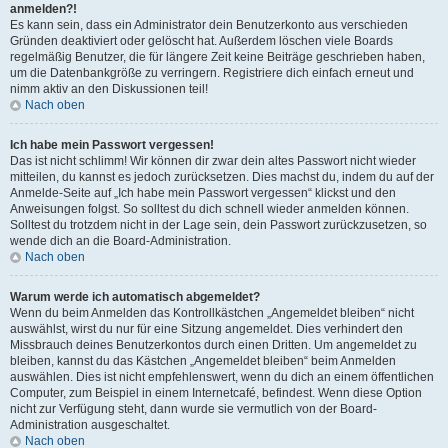
anmelden?!
Es kann sein, dass ein Administrator dein Benutzerkonto aus verschieden
Gründen deaktiviert oder gelöscht hat. Außerdem löschen viele Boards
regelmäßig Benutzer, die für längere Zeit keine Beiträge geschrieben haben,
um die Datenbankgröße zu verringern. Registriere dich einfach erneut und
nimm aktiv an den Diskussionen teil!
Nach oben
Ich habe mein Passwort vergessen!
Das ist nicht schlimm! Wir können dir zwar dein altes Passwort nicht wieder
mitteilen, du kannst es jedoch zurücksetzen. Dies machst du, indem du auf der
Anmelde-Seite auf „Ich habe mein Passwort vergessen“ klickst und den
Anweisungen folgst. So solltest du dich schnell wieder anmelden können.
Solltest du trotzdem nicht in der Lage sein, dein Passwort zurückzusetzen, so
wende dich an die Board-Administration.
Nach oben
Warum werde ich automatisch abgemeldet?
Wenn du beim Anmelden das Kontrollkästchen „Angemeldet bleiben“ nicht
auswählst, wirst du nur für eine Sitzung angemeldet. Dies verhindert den
Missbrauch deines Benutzerkontos durch einen Dritten. Um angemeldet zu
bleiben, kannst du das Kästchen „Angemeldet bleiben“ beim Anmelden
auswählen. Dies ist nicht empfehlenswert, wenn du dich an einem öffentlichen
Computer, zum Beispiel in einem Internetcafé, befindest. Wenn diese Option
nicht zur Verfügung steht, dann wurde sie vermutlich von der Board-
Administration ausgeschaltet.
Nach oben