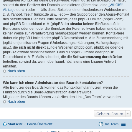
geeigneter Kontakt für deine Beschwerde. Wenn du so keine Antwort erhältst,
solltest du den Besitzer der Domain kontaktieren (führe dazu eine
„WHOIS“-
Abfrage
durch) oder — falls diese Seite bei einem kostenlosen Webhoster wie
z. B. Yahoo!, free.fr, funpic.de usw. liegt — den Support oder den Abuse-Kontakt
des betreffenden Dienstes. Bitte beachte, dass phpBB Limited (phpBB.com)
und phpBB Deutschland e. V. (phpBB.de)
absolut keinen Einfluss
auf die
Benutzung oder den oder die Benutzer der Forensoftware haben und dafür in
keiner Weise zur Verantwortung herangezogen werden können. Kontaktiere
daher nie phpBB Limited oder phpBB Deutschland e. V. in Zusammenhang mit
jeglichen juristischen Fragen (Unterlassungserklärungen, Haftungsfragen
usw.), die
sich nicht direkt
auf die Websiten phpbb.com, phpbb.de oder die
phpBB-Software selbst beziehen. Falls du phpBB Limited oder phpBB
Deutschland e. V. E-Mails schreibst, die die
Softwarenutzung durch Dritte
betreffen, so wirst du, wenn überhaupt, höchstens eine knappe Antwort
erhalten.
Nach oben
Wie kann ich einen Administrator des Boards kontaktieren?
Alle Benutzer des Boards können das Kontaktformular nutzen, wenn die
Funktion durch die Board-Administration aktiviert wurde.
Mitglieder des Boards können zusätzlich den Link „Das Team“ verwenden.
Nach oben
Gehe zu Forum
Startseite
Foren-Übersicht
Das Team