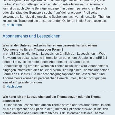
Deine eigenen Beiträge kannst du dir anzeigen lassen, indem du „Eigene
Beiträge“ im Schnellzugriff oben auf der Boardseite auswählst. Alternativ
kannst du auch „Deine Beiträge anzeigen“ in deinem persönlichen Bereich
oder „Beiträge des Benutzers suchen“ auf deiner eigenen Profilseite
verwenden. Benutze die erweiterte Suche, um nach von dir erstellen Themen
zu suchen. Trage dort die entsprechenden Optionen in die Suchmaske ein.
Nach oben
Abonnements und Lesezeichen
Was ist der Unterschied zwischen einem Lesezeichen und einem
Abonnements für ein Thema oder Forum?
In phpBB 3.0 funktionierten Lesezeichen ähnlich den Lesezeichen in Web-
Browsern: du bekamst keine Informationen bei einem Update. In phpBB 3.1
ähneln Lesezeichen mehr einem Abonnement: du kannst eine
Benachrichtigung erhalten, wenn ein Thema aktualisiert wird. Abonnements
hingegen informieren dich bei einer Aktualisierung eines Themas oder eines
Forums des Boards. Die Benachrichtigungsoptionen für Lesezeichen und
Abonnements können im persönlichen Bereich unter „Benachrichtigungen
einstellen“ geändert werden.
Nach oben
Wie kann ich ein Lesezeichen auf ein Thema setzen oder ein Thema
abonnieren?
Du kannst ein Lesezeichen auf ein Thema setzen oder es abonnieren, in dem
du die entsprechende Option in den „Themen-Optionen“ auswählst, die sich
normalerweise ober- und unterhalb des Diskussionsverlaufs des Themas