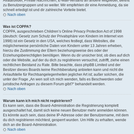
Avatarbilder, Private Nachrichten, E-Mail-Versand an andere Mitglieder, Beitritt
zu Benutzergruppen und so weiter. Wir empfehlen dir eine Anmeldung, da sie
schnell erledigt ist und dir zahlreiche Vorteile bietet.
Nach oben
Was ist COPPA?
COPPA, ausgeschrieben Children’s Online Privacy Protection Act of 1998
(deutsch: Gesetz zum Schutz der Privatsphäre von Kindern im Internet von
1998) ist ein Gesetz in den USA, welches festlegt, dass Websites, die
möglicherweise persönliche Daten von Kindern unter 13 Jahren erheben,
hierzu die Zustimmung der Eltern beziehungsweise des oder der
Erziehungsberechtigten benötigen. Wenn du dir unsicher bist, ob dies auf dich
oder die Website, auf der du dich zu registrieren versuchst, zutrifft, ziehe einen
rechtlichen Beistand zu Rate. Bitte beachte, dass phpBB Limited und der
Besitzer dieses Boards keine Rechtsberatung anbieten kann und nicht die
Anlaufstelle für Rechtsangelegenheiten jeglicher Art ist; außer solchen, die
unter der Frage „An wen soll ich mich wenden, falls es Beschwerden oder
juristische Anfragen zu diesem Forum gibt?“ behandelt werden.
Nach oben
Warum kann ich mich nicht registrieren?
Es kann sein, dass die Board-Administration die Registrierung komplett
ausgeschaltet hat, damit sich keine neuen Benutzer mehr anmelden können.
Es könnte auch sein, dass deine IP-Adresse oder der Benutzername, mit dem
du dich registrieren möchtest, gesperrt wurden. Um Hilfe zu erhalten, wende
dich an die Board-Administration.
Nach oben