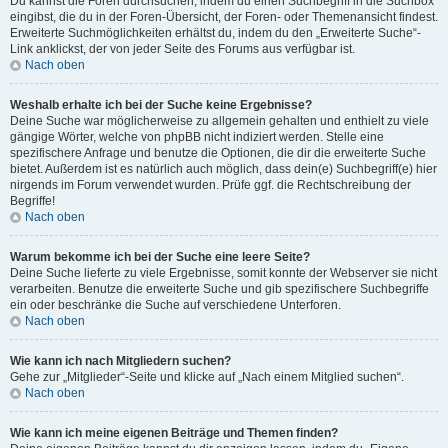
Du kannst die Foren durchsuchen, indem du einen Suchbegriff in die Suchbox
eingibst, die du in der Foren-Übersicht, der Foren- oder Themenansicht findest.
Erweiterte Suchmöglichkeiten erhältst du, indem du den „Erweiterte Suche“-
Link anklickst, der von jeder Seite des Forums aus verfügbar ist.
Nach oben
Weshalb erhalte ich bei der Suche keine Ergebnisse?
Deine Suche war möglicherweise zu allgemein gehalten und enthielt zu viele
gängige Wörter, welche von phpBB nicht indiziert werden. Stelle eine
spezifischere Anfrage und benutze die Optionen, die dir die erweiterte Suche
bietet. Außerdem ist es natürlich auch möglich, dass dein(e) Suchbegriff(e) hier
nirgends im Forum verwendet wurden. Prüfe ggf. die Rechtschreibung der
Begriffe!
Nach oben
Warum bekomme ich bei der Suche eine leere Seite?
Deine Suche lieferte zu viele Ergebnisse, somit konnte der Webserver sie nicht
verarbeiten. Benutze die erweiterte Suche und gib spezifischere Suchbegriffe
ein oder beschränke die Suche auf verschiedene Unterforen.
Nach oben
Wie kann ich nach Mitgliedern suchen?
Gehe zur „Mitglieder“-Seite und klicke auf „Nach einem Mitglied suchen“.
Nach oben
Wie kann ich meine eigenen Beiträge und Themen finden?