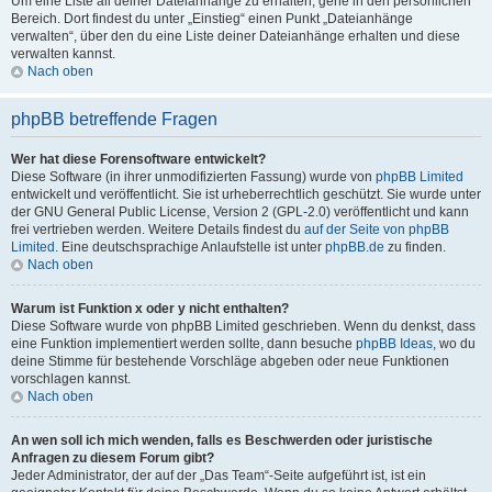
Um eine Liste all deiner Dateianhänge zu erhalten, gehe in den persönlichen
Bereich. Dort findest du unter „Einstieg“ einen Punkt „Dateianhänge
verwalten“, über den du eine Liste deiner Dateianhänge erhalten und diese
verwalten kannst.
Nach oben
phpBB betreffende Fragen
Wer hat diese Forensoftware entwickelt?
Diese Software (in ihrer unmodifizierten Fassung) wurde von
phpBB Limited
entwickelt und veröffentlicht. Sie ist urheberrechtlich geschützt. Sie wurde unter
der GNU General Public License, Version 2 (GPL-2.0) veröffentlicht und kann
frei vertrieben werden. Weitere Details findest du
auf der Seite von phpBB
Limited
. Eine deutschsprachige Anlaufstelle ist unter
phpBB.de
zu finden.
Nach oben
Warum ist Funktion x oder y nicht enthalten?
Diese Software wurde von phpBB Limited geschrieben. Wenn du denkst, dass
eine Funktion implementiert werden sollte, dann besuche
phpBB Ideas
, wo du
deine Stimme für bestehende Vorschläge abgeben oder neue Funktionen
vorschlagen kannst.
Nach oben
An wen soll ich mich wenden, falls es Beschwerden oder juristische
Anfragen zu diesem Forum gibt?
Jeder Administrator, der auf der „Das Team“-Seite aufgeführt ist, ist ein