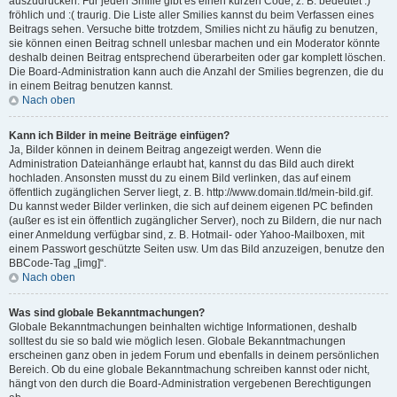
auszudrücken. Für jeden Smilie gibt es einen kurzen Code, z. B. bedeutet :)
fröhlich und :( traurig. Die Liste aller Smilies kannst du beim Verfassen eines
Beitrags sehen. Versuche bitte trotzdem, Smilies nicht zu häufig zu benutzen,
sie können einen Beitrag schnell unlesbar machen und ein Moderator könnte
deshalb deinen Beitrag entsprechend überarbeiten oder gar komplett löschen.
Die Board-Administration kann auch die Anzahl der Smilies begrenzen, die du
in einem Beitrag benutzen kannst.
Nach oben
Kann ich Bilder in meine Beiträge einfügen?
Ja, Bilder können in deinem Beitrag angezeigt werden. Wenn die
Administration Dateianhänge erlaubt hat, kannst du das Bild auch direkt
hochladen. Ansonsten musst du zu einem Bild verlinken, das auf einem
öffentlich zugänglichen Server liegt, z. B. http://www.domain.tld/mein-bild.gif.
Du kannst weder Bilder verlinken, die sich auf deinem eigenen PC befinden
(außer es ist ein öffentlich zugänglicher Server), noch zu Bildern, die nur nach
einer Anmeldung verfügbar sind, z. B. Hotmail- oder Yahoo-Mailboxen, mit
einem Passwort geschützte Seiten usw. Um das Bild anzuzeigen, benutze den
BBCode-Tag „[img]“.
Nach oben
Was sind globale Bekanntmachungen?
Globale Bekanntmachungen beinhalten wichtige Informationen, deshalb
solltest du sie so bald wie möglich lesen. Globale Bekanntmachungen
erscheinen ganz oben in jedem Forum und ebenfalls in deinem persönlichen
Bereich. Ob du eine globale Bekanntmachung schreiben kannst oder nicht,
hängt von den durch die Board-Administration vergebenen Berechtigungen