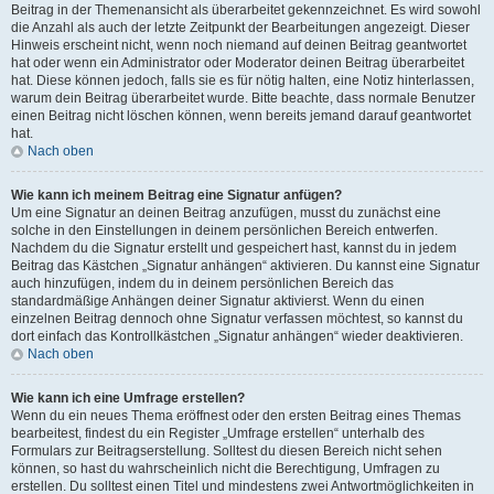
Beitrag in der Themenansicht als überarbeitet gekennzeichnet. Es wird sowohl
die Anzahl als auch der letzte Zeitpunkt der Bearbeitungen angezeigt. Dieser
Hinweis erscheint nicht, wenn noch niemand auf deinen Beitrag geantwortet
hat oder wenn ein Administrator oder Moderator deinen Beitrag überarbeitet
hat. Diese können jedoch, falls sie es für nötig halten, eine Notiz hinterlassen,
warum dein Beitrag überarbeitet wurde. Bitte beachte, dass normale Benutzer
einen Beitrag nicht löschen können, wenn bereits jemand darauf geantwortet
hat.
Nach oben
Wie kann ich meinem Beitrag eine Signatur anfügen?
Um eine Signatur an deinen Beitrag anzufügen, musst du zunächst eine
solche in den Einstellungen in deinem persönlichen Bereich entwerfen.
Nachdem du die Signatur erstellt und gespeichert hast, kannst du in jedem
Beitrag das Kästchen „Signatur anhängen“ aktivieren. Du kannst eine Signatur
auch hinzufügen, indem du in deinem persönlichen Bereich das
standardmäßige Anhängen deiner Signatur aktivierst. Wenn du einen
einzelnen Beitrag dennoch ohne Signatur verfassen möchtest, so kannst du
dort einfach das Kontrollkästchen „Signatur anhängen“ wieder deaktivieren.
Nach oben
Wie kann ich eine Umfrage erstellen?
Wenn du ein neues Thema eröffnest oder den ersten Beitrag eines Themas
bearbeitest, findest du ein Register „Umfrage erstellen“ unterhalb des
Formulars zur Beitragserstellung. Solltest du diesen Bereich nicht sehen
können, so hast du wahrscheinlich nicht die Berechtigung, Umfragen zu
erstellen. Du solltest einen Titel und mindestens zwei Antwortmöglichkeiten in