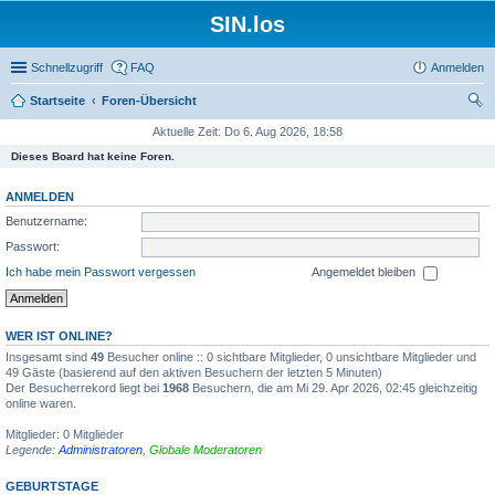
SIN.los
Schnellzugriff
FAQ
Anmelden
Startseite
Foren-Übersicht
uc
Aktuelle Zeit: Do 6. Aug 2026, 18:58
he
Dieses Board hat keine Foren.
ANMELDEN
Benutzername:
Passwort:
Ich habe mein Passwort vergessen
Angemeldet bleiben
WER IST ONLINE?
Insgesamt sind
49
Besucher online :: 0 sichtbare Mitglieder, 0 unsichtbare Mitglieder und
49 Gäste (basierend auf den aktiven Besuchern der letzten 5 Minuten)
Der Besucherrekord liegt bei
1968
Besuchern, die am Mi 29. Apr 2026, 02:45 gleichzeitig
online waren.
Mitglieder: 0 Mitglieder
Legende:
Administratoren
,
Globale Moderatoren
GEBURTSTAGE