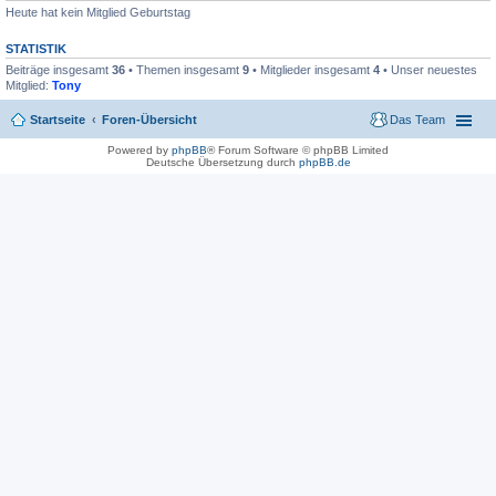
Heute hat kein Mitglied Geburtstag
STATISTIK
Beiträge insgesamt
36
• Themen insgesamt
9
• Mitglieder insgesamt
4
• Unser neuestes
Mitglied:
Tony
Startseite
Foren-Übersicht
Das Team
Powered by
phpBB
® Forum Software © phpBB Limited
Deutsche Übersetzung durch
phpBB.de