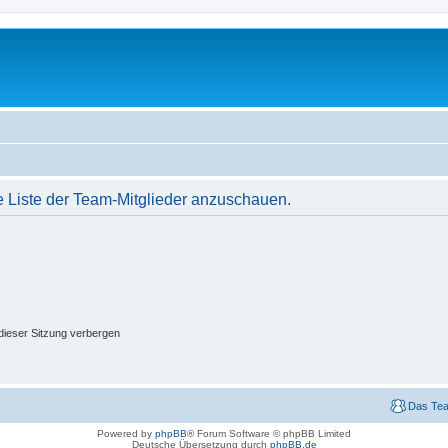
e Liste der Team-Mitglieder anzuschauen.
ieser Sitzung verbergen
Das Te
Powered by
phpBB
® Forum Software © phpBB Limited
Deutsche Übersetzung durch
phpBB.de