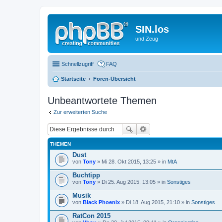
SIN.los
und Zeug
Schnellzugriff
FAQ
Startseite
Foren-Übersicht
Unbeantwortete Themen
Zur erweiterten Suche
THEMEN
Dust
von
Tony
» Mi 28. Okt 2015, 13:25 » in
MtA
Buchtipp
von
Tony
» Di 25. Aug 2015, 13:05 » in
Sonstiges
Musik
von
Black Phoenix
» Di 18. Aug 2015, 21:10 » in
Sonstiges
RatCon 2015