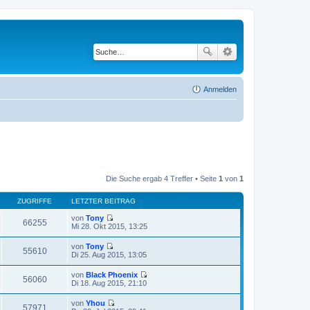
Anmelden
Die Suche ergab 4 Treffer • Seite
1
von
1
ZUGRIFFE
LETZTER BEITRAG
von
Tony
66255
N
Mi 28. Okt 2015, 13:25
e
u
von
Tony
e
55610
N
Di 25. Aug 2015, 13:05
s
e
t
u
von
Black Phoenix
e
e
56060
N
Di 18. Aug 2015, 21:10
r
s
e
B
t
u
e
von
Yhou
e
e
57971
i