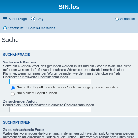
SIN.los
Schnellzugriff
FAQ
Anmelden
Startseite
Foren-Übersicht
Suche
SUCHANFRAGE
Suche nach Wörtern:
Setze ein
+
vor ein Wort, das gefunden werden muss und ein
-
vor ein Wort, das nicht
gefunden werden darf. Verwende mehrere Wörter getrennt durch
|
innerhalb einer
Klammer, wenn nur eines der Wörter gefunden werden muss. Benutze ein * als
Platzhalter für teilweise Übereinstimmungen.
Nach allen Begriffen suchen oder Suche wie angegeben verwenden
Nach einem Begriff suchen
Zu suchender Autor:
Benutze ein * als Platzhalter für teilweise Übereinstimmungen.
SUCHOPTIONEN
Zu durchsuchende Foren:
Wähle das Forum oder die Foren aus, in denen gesucht werden soll. Unterforen werden
automatisch mit durchsucht, sofern du die Option „Unterforen durchsuchen“ unten nicht