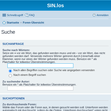
SIN.los
Schnellzugriff
FAQ
Anmelden
Startseite
Foren-Übersicht
Suche
SUCHANFRAGE
Suche nach Wörtern:
Setze ein
+
vor ein Wort, das gefunden werden muss und ein
-
vor ein Wort, das nicht
gefunden werden darf. Verwende mehrere Wörter getrennt durch
|
innerhalb einer
Klammer, wenn nur eines der Wörter gefunden werden muss. Benutze ein * als
Platzhalter für teilweise Übereinstimmungen.
Nach allen Begriffen suchen oder Suche wie angegeben verwenden
Nach einem Begriff suchen
Zu suchender Autor:
Benutze ein * als Platzhalter für teilweise Übereinstimmungen.
SUCHOPTIONEN
Zu durchsuchende Foren:
Wähle das Forum oder die Foren aus, in denen gesucht werden soll. Unterforen werden
automatisch mit durchsucht, sofern du die Option „Unterforen durchsuchen“ unten nicht