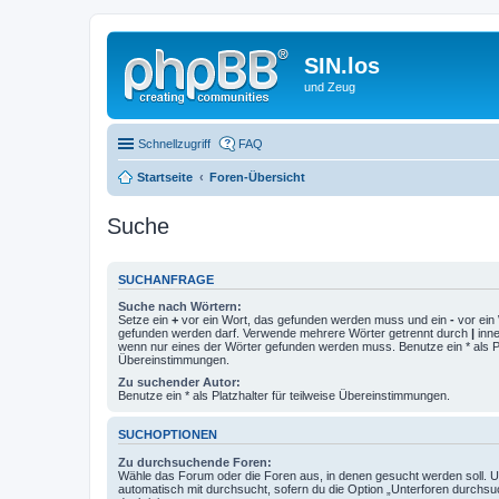
SIN.los
und Zeug
Schnellzugriff
FAQ
Startseite
Foren-Übersicht
Suche
SUCHANFRAGE
Suche nach Wörtern:
Setze ein
+
vor ein Wort, das gefunden werden muss und ein
-
vor ein 
gefunden werden darf. Verwende mehrere Wörter getrennt durch
|
inne
wenn nur eines der Wörter gefunden werden muss. Benutze ein * als Pla
Übereinstimmungen.
Zu suchender Autor:
Benutze ein * als Platzhalter für teilweise Übereinstimmungen.
SUCHOPTIONEN
Zu durchsuchende Foren:
Wähle das Forum oder die Foren aus, in denen gesucht werden soll. 
automatisch mit durchsucht, sofern du die Option „Unterforen durchsu