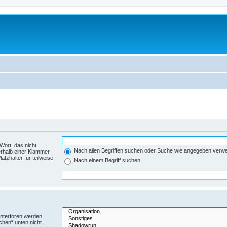
Wort, das nicht
Nach allen Begriffen suchen oder Suche wie angegeben verw
rhalb einer Klammer,
tzhalter für teilweise
Nach einem Begriff suchen
Unterforen werden
chen“ unten nicht