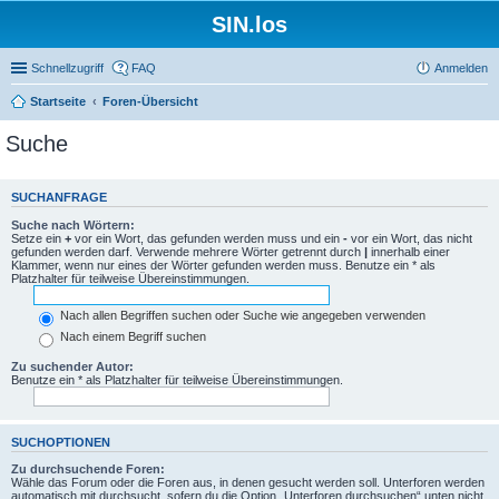
SIN.los
Schnellzugriff
FAQ
Anmelden
Startseite
Foren-Übersicht
Suche
SUCHANFRAGE
Suche nach Wörtern:
Setze ein
+
vor ein Wort, das gefunden werden muss und ein
-
vor ein Wort, das nicht
gefunden werden darf. Verwende mehrere Wörter getrennt durch
|
innerhalb einer
Klammer, wenn nur eines der Wörter gefunden werden muss. Benutze ein * als
Platzhalter für teilweise Übereinstimmungen.
Nach allen Begriffen suchen oder Suche wie angegeben verwenden
Nach einem Begriff suchen
Zu suchender Autor:
Benutze ein * als Platzhalter für teilweise Übereinstimmungen.
SUCHOPTIONEN
Zu durchsuchende Foren:
Wähle das Forum oder die Foren aus, in denen gesucht werden soll. Unterforen werden
automatisch mit durchsucht, sofern du die Option „Unterforen durchsuchen“ unten nicht