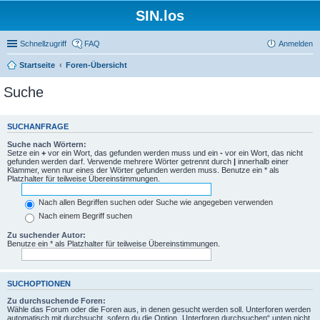
SIN.los
Schnellzugriff
FAQ
Anmelden
Startseite
Foren-Übersicht
Suche
SUCHANFRAGE
Suche nach Wörtern:
Setze ein
+
vor ein Wort, das gefunden werden muss und ein
-
vor ein Wort, das nicht
gefunden werden darf. Verwende mehrere Wörter getrennt durch
|
innerhalb einer
Klammer, wenn nur eines der Wörter gefunden werden muss. Benutze ein * als
Platzhalter für teilweise Übereinstimmungen.
Nach allen Begriffen suchen oder Suche wie angegeben verwenden
Nach einem Begriff suchen
Zu suchender Autor:
Benutze ein * als Platzhalter für teilweise Übereinstimmungen.
SUCHOPTIONEN
Zu durchsuchende Foren:
Wähle das Forum oder die Foren aus, in denen gesucht werden soll. Unterforen werden
automatisch mit durchsucht, sofern du die Option „Unterforen durchsuchen“ unten nicht