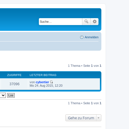
Anmelden
1 Thema • Seite
1
von
1
ZUGRIFFE
LETZTER BEITRAG
von
cybertier
37096
N
Mo 24. Aug 2015, 12:20
e
u
e
s
t
1 Thema • Seite
1
von
1
e
r
B
e
Gehe zu Forum
i
t
r