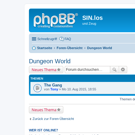
SIN.los
und Zeug
Schnellzugriff
FAQ
Startseite
Foren-Übersicht
Dungeon World
Dungeon World
Neues Thema
THEMEN
The Gang
von
Tony
» Mo 10. Aug 2015, 18:55
Themen der
Neues Thema
Zurück zur Foren-Übersicht
WER IST ONLINE?